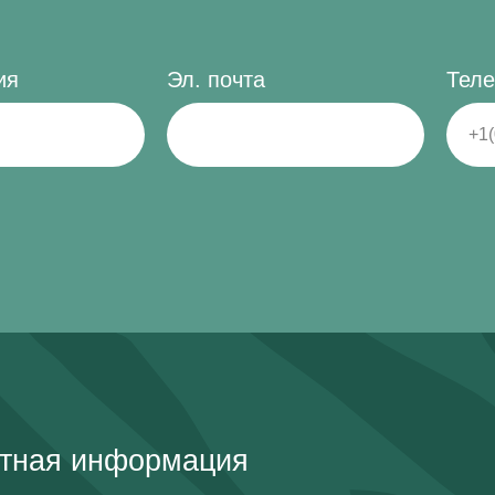
ия
Эл. почта
Теле
ктная информация