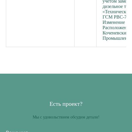
учетом заменя
дизельное топ
«Техническое
ГСМ РВС-7/4 
Изменение сх
Расположенно
Коченевский ра
Промышленная
Есть проект?
Мы с удовольствием обсудим детали!