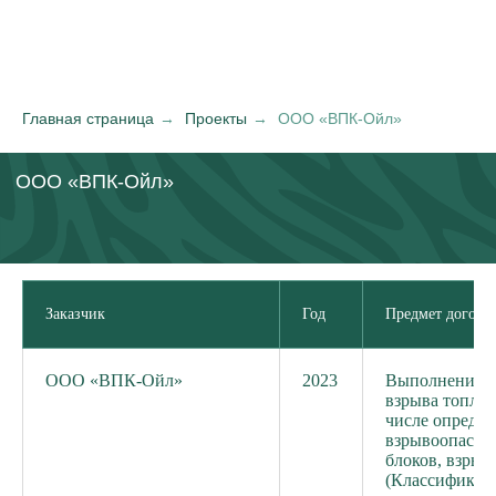
Главная страница
→
Проекты
→
ООО «ВПК-Ойл»
ООО «ВПК-Ойл»
Заказчик
Год
Предмет догово
ООО «ВПК-Ойл»
2023
Выполнение р
взрыва топли
числе определ
взрывоопасно
блоков, взрыв
(Классификаци