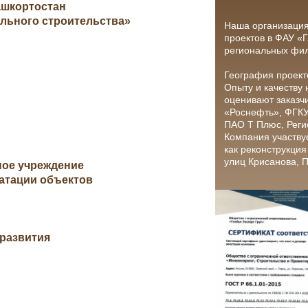
ашкортостан
льного строительства»
Наша организаци
проектов в ФАУ «Г
региональных фи
География проект
Опыту и качеству
оценивают заказчи
«Роснефть», ФГКУ
ПАО Т Плюс, Реги
Компания участвуе
как реконструкция
улиц Крисанова, 
ное учреждение
уатации объектов
развития