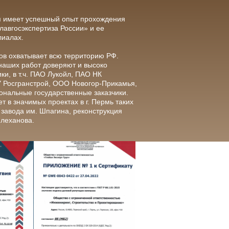
я имеет успешный опыт прохождения
лавгосэкспертиза России» и ее
лиалах.
ов охватывает всю территорию РФ.
 наших работ доверяют и высоко
ки, в т.ч. ПАО Лукойл, ПАО НК
 Росгранстрой, ООО Новогор-Прикамья,
ональные государственные заказчики.
т в значимых проектах в г. Пермь таких
 завода им. Шпагина, реконструкция
Плеханова.